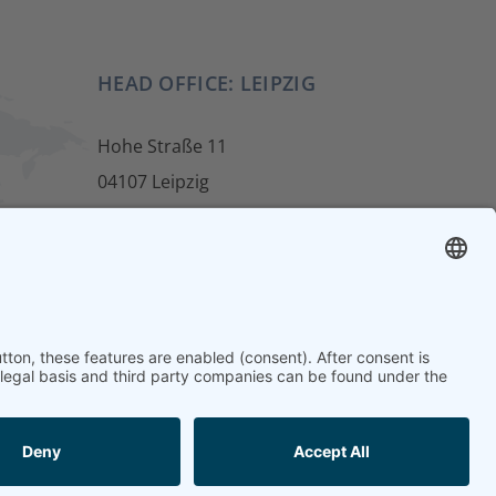
HEAD OFFICE: LEIPZIG
Hohe Straße 11
04107 Leipzig
ur
Tel.: +49 341 22 54 13 50
info@steinbeis-mediation.com
 and further education offers