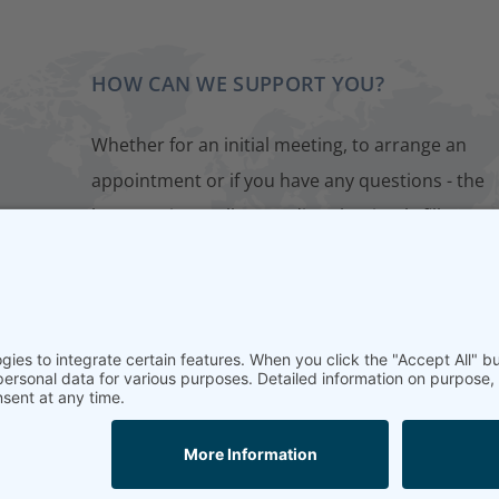
HOW CAN WE SUPPORT YOU?
Whether for an initial meeting, to arrange an
appointment or if you have any questions - the
best way is to talk to us directly. Simply fill out o
contact form. We will get back to you as soon as
possible.
CONTACT FORM
diation
Home
Imprint
Data protection
Conditions
Training