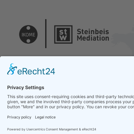
© 2026 Copyrights - Steinbeis Advisory Center for Business Me