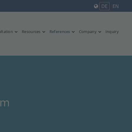
DE
EN
ltation
Resources
References
Company
Inquiry
um