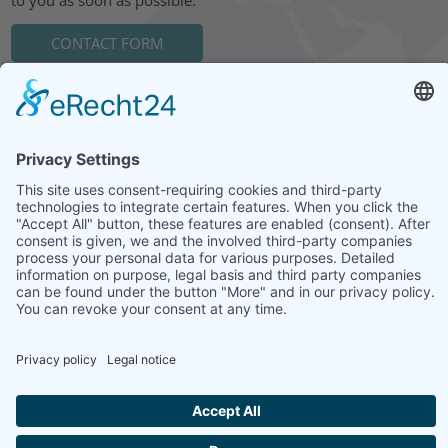
CONTACT FORM
HEAD OFFICE: LEIPZIG
Hohe Straße 11
04107 Leipzig
Tel.: +49 341 22 54 13 50
info@steinbeis-mediation.com
© 2026 Copyrights - Steinbeis Advisory Center for Business
Mediation
Home
Imprint
Data protection
Conditions
Training and further education offers