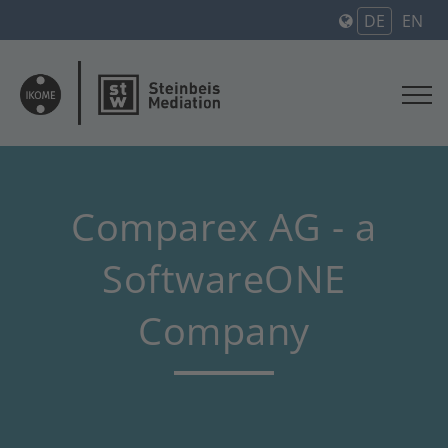
DE
EN
Comparex AG - a
SoftwareONE
Company