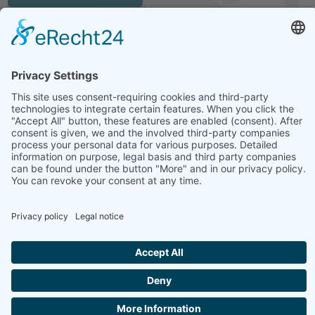
HEAD OFFICE: LEIPZIG
Hohe Straße 11
04107 Leipzig
Tel.: +49 341 22 54 13 50
info@steinbeis-mediation.com
© 2026 Copyrights - Steinbeis Advisory Center for Business
Mediation
Home
Imprint
Data protection
Conditions
Training and further education offers