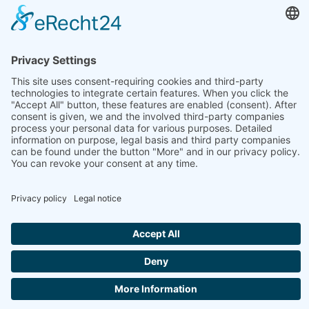
HEAD OFFICE: LEIPZIG
Hohe Straße 11
04107 Leipzig
Tel.: +49 341 22 54 13 50
info@steinbeis-mediation.com
© 2026 Copyrights - Steinbeis Advisory Center for Business
Mediation
Home
Imprint
Data protection
Conditions
Training and further education offers