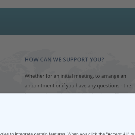
HOW CAN WE SUPPORT YOU?
Whether for an initial meeting, to arrange an
appointment or if you have any questions - the
best way is to talk to us directly. Simply fill out o
contact form. We will get back to you as soon as
possible.
CONTACT FORM