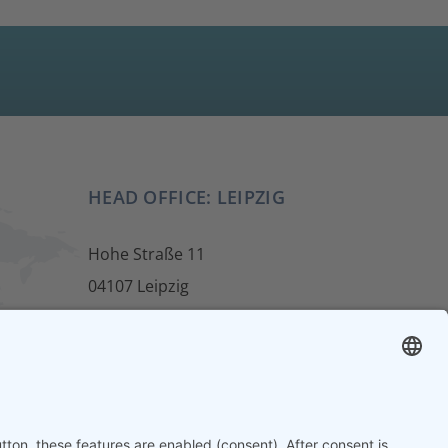
HEAD OFFICE: LEIPZIG
Hohe Straße 11
04107 Leipzig
ur
Tel.: +49 341 22 54 13 50
info@steinbeis-mediation.com