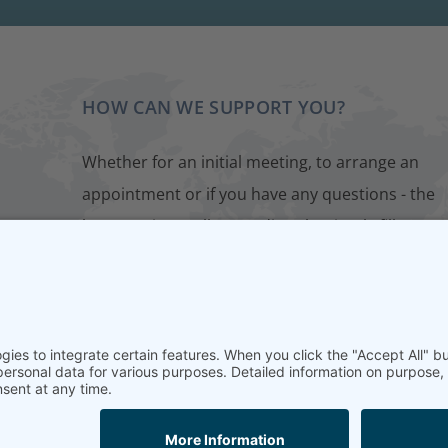
HOW CAN WE SUPPORT YOU?
Whether for an initial meeting, to arrange an
appointment or if you have any questions - the
best way is to talk to us directly. Simply fill out o
contact form. We will get back to you as soon as
possible.
CONTACT FORM