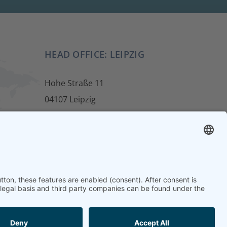
HEAD OFFICE: LEIPZIG
Hohe Straße 11
04107 Leipzig
ur
Tel.: +49 341 22 54 13 50
info@steinbeis-mediation.com