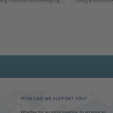
ung / Öffentlichkeitsbeteiligung
Dialog & Kommunik
HOW CAN WE SUPPORT YOU?
Whether for an initial meeting, to arrange an