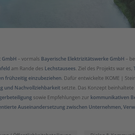
ft GmbH
– vormals
Bayerische Elektrizitätswerke GmbH
– be
feld
am Rande des
Lechstausees
. Ziel des Projekts war es,
 frühzeitig einzubeziehen
. Dafür entwickelte IKOME | Stei
g und Nachvollziehbarkeit
setzte. Das Konzept beinhalte
gerbeteiligung
sowie Empfehlungen zur
kommunikativen Be
entierte Auseinandersetzung zwischen Unternehmen, Verwa