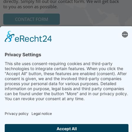
directly. Simply fill out our contact form. We will get back
to you as soon as possible.
CONTACT FORM
HEAD OFFICE: LEIPZIG
Hohe Straße 11
04107 Leipzig
Tel.: +49 341 22 54 13 50
info@steinbeis-mediation.com
© 2026 Copyrights - Steinbeis Advisory Center for Business
Mediation
Home
Imprint
Data protection
Conditions
Training and further education offers