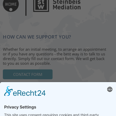
HOW CAN WE SUPPORT YOU?
Whether for an initial meeting, to arrange an appointment
or if you have any questions - the best way is to talk to us
directly. Simply fill out our contact form. We will get back
to you as soon as possible.
CONTACT FORM
HEAD OFFICE: LEIPZIG
Hohe Straße 11