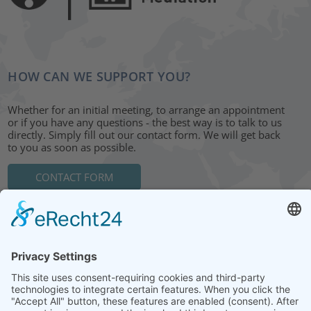
HOW CAN WE SUPPORT YOU?
Whether for an initial meeting, to arrange an appointment
or if you have any questions - the best way is to talk to us
directly. Simply fill out our contact form. We will get back
to you as soon as possible.
CONTACT FORM
HEAD OFFICE: LEIPZIG
Hohe Straße 11
04107 Leipzig