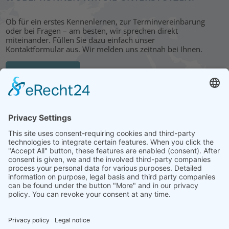
Ob für ein erstes Kennenlernen, zur Terminvereinbarung
oder bei Fragen – am besten, wir sprechen direkt
miteinander. Füllen Sie dazu einfach unser
Kontaktformular aus. Wir melden uns zeitnah bei Ihnen.
KONTAKT
HEAD OFFICE: LEIPZIG
Hohe Straße 11
04107 Leipzig
Tel.: +49 341 22 54 13 50
info@steinbeis-mediation.com
© 2026 Copyrights - Steinbeis Advisory Center for Business