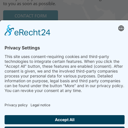
to you as soon as possible.
CONTACT FORM
HEAD OFFICE: LEIPZIG
Hohe Straße 11
04107 Leipzig
Tel.: +49 341 22 54 13 50
info@steinbeis-mediation.com
© 2026 Copyrights - Steinbeis Advisory Center for Business
Mediation
Home
Imprint
Data protection
Conditions
Training and further education offers