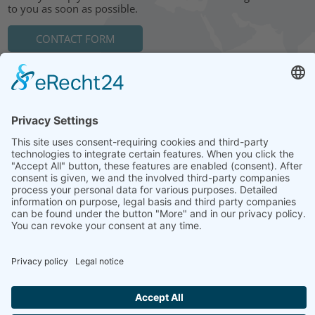
to you as soon as possible.
CONTACT FORM
HEAD OFFICE: LEIPZIG
Hohe Straße 11
04107 Leipzig
Tel.: +49 341 22 54 13 50
info@steinbeis-mediation.com
© 2026 Copyrights - Steinbeis Advisory Center for Business
Mediation
Home
Imprint
Data protection
Conditions
Training and further education offers