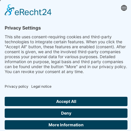
HEAD OFFICE: LEIPZIG
Hohe Straße 11
04107 Leipzig
Tel.: +49 341 22 54 13 50
info@steinbeis-mediation.com
© 2026 Copyrights - Steinbeis Advisory Center for Business
Mediation
Home
Imprint
Data protection
Conditions
Training and further education offers