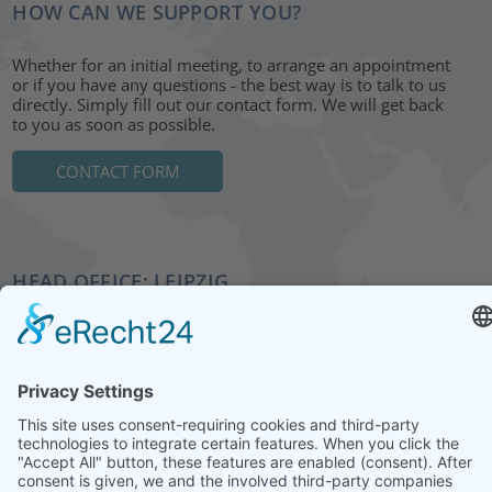
HOW CAN WE SUPPORT YOU?
Whether for an initial meeting, to arrange an appointment
or if you have any questions - the best way is to talk to us
directly. Simply fill out our contact form. We will get back
to you as soon as possible.
CONTACT FORM
HEAD OFFICE: LEIPZIG
Hohe Straße 11
04107 Leipzig
Tel.: +49 341 22 54 13 50
info@steinbeis-mediation.com