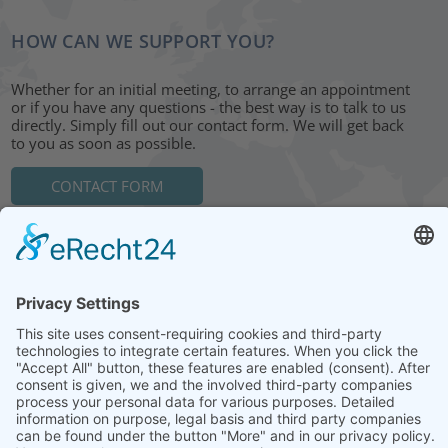
HOW CAN WE SUPPORT YOU?
Whether for an initial meeting, to arrange an appointment
or if you have any questions - the best way is to talk to us
directly. Simply fill out our contact form. We will get back
to you as soon as possible.
CONTACT FORM
HEAD OFFICE: LEIPZIG
Hohe Straße 11
04107 Leipzig
Tel.: +49 341 22 54 13 50
info@steinbeis-mediation.com