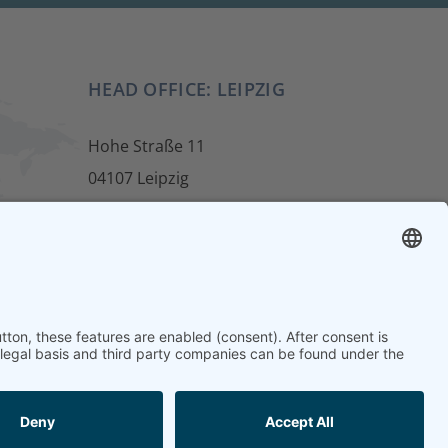
HEAD OFFICE: LEIPZIG
Hohe Straße 11
04107 Leipzig
ur
Tel.: +49 341 22 54 13 50
info@steinbeis-mediation.com
 and further education offers