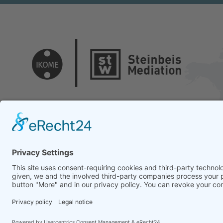
© 2026 Copyrights - Steinbeis Advisory Center for Business Me