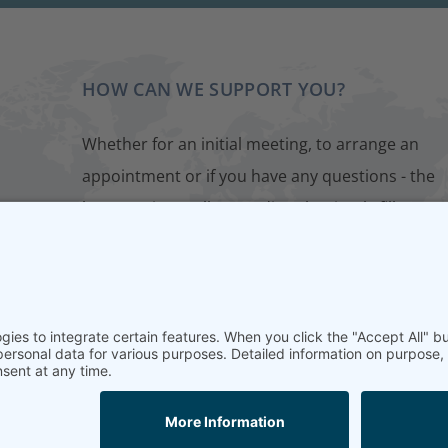
HOW CAN WE SUPPORT YOU?
Whether for an initial meeting, to arrange an
appointment or if you have any questions - the
best way is to talk to us directly. Simply fill out o
contact form. We will get back to you as soon as
possible.
CONTACT FORM
diation
Home
Imprint
Data protection
Conditions
Training