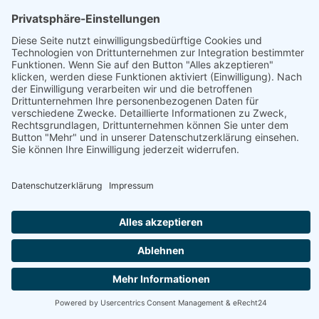
HAUPTBÜRO: LEIPZIG
Hohe Straße 11
04107 Leipzig
Tel.: +49 341 22 54 13 50
info@steinbeis-mediation.com
© 2026 Urheberrechte - Steinbeis Beratungszentrum für
Wirtschaftsmediation
Startseite
Impressum
Datenschutz
Bedingungen
Aus- und Weiterbildungsangebote
Anrufen
E-Mail
Anfahrt