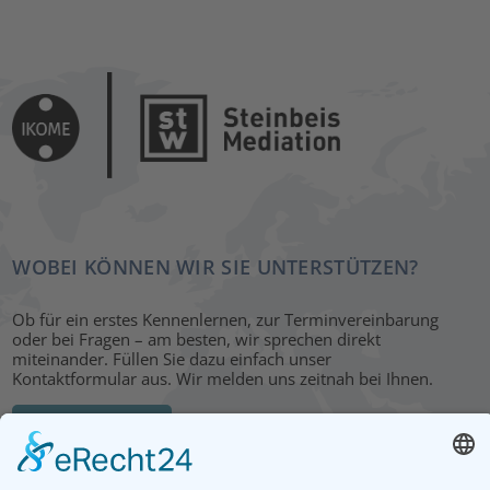
WOBEI KÖNNEN WIR SIE UNTERSTÜTZEN?
Ob für ein erstes Kennenlernen, zur Terminvereinbarung
oder bei Fragen – am besten, wir sprechen direkt
miteinander. Füllen Sie dazu einfach unser
Kontaktformular aus. Wir melden uns zeitnah bei Ihnen.
KONTAKT