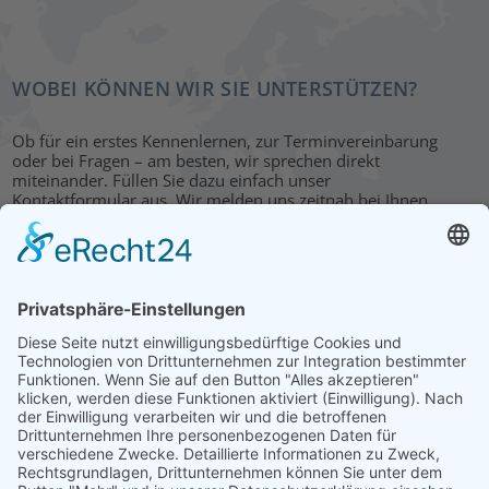
WOBEI KÖNNEN WIR SIE UNTERSTÜTZEN?
Ob für ein erstes Kennenlernen, zur Terminvereinbarung
oder bei Fragen – am besten, wir sprechen direkt
miteinander. Füllen Sie dazu einfach unser
Kontaktformular aus. Wir melden uns zeitnah bei Ihnen.
KONTAKT
HAUPTBÜRO: LEIPZIG
Hohe Straße 11
04107 Leipzig
Tel.: +49 341 22 54 13 50