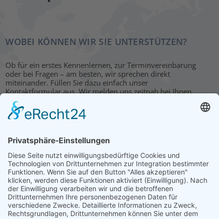
WOBEI KÖNNEN WIR SIE UNTERSTÜTZEN?
Ob für ein erstes Kennenlernen, zur Terminvereinbarung
oder bei Fragen – am besten, wir sprechen direkt
miteinander. Füllen Sie dazu einfach unser
Kontaktformular aus. Wir melden uns zeitnah bei Ihnen.
KONTAKT
HAUPTBÜRO: LEIPZIG
Hohe Straße 11
04107 Leipzig
Tel.: +49 341 22 54 13 50