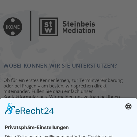
WOBEI KÖNNEN WIR SIE UNTERSTÜTZEN?
Ob für ein erstes Kennenlernen, zur Terminvereinbarung
oder bei Fragen – am besten, wir sprechen direkt
miteinander. Füllen Sie dazu einfach unser
Kontaktformular aus. Wir melden uns zeitnah bei Ihnen.
KONTAKT