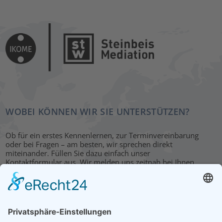
WOBEI KÖNNEN WIR SIE UNTERSTÜTZEN?
Ob für ein erstes Kennenlernen, zur Terminvereinbarung
oder bei Fragen – am besten, wir sprechen direkt
miteinander. Füllen Sie dazu einfach unser
Kontaktformular aus. Wir melden uns zeitnah bei Ihnen.
KONTAKT