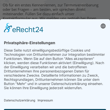
Ob für ein erstes Kennenlernen, zur Terminvereinbarung
oder bei Fragen – am besten, wir sprechen direkt
miteinander. Füllen Sie dazu einfach unser
Kontaktformular aus. Wir melden uns zeitnah bei Ihnen.
KONTAKT
HAUPTBÜRO: LEIPZIG
Hohe Straße 11
04107 Leipzig
Tel.: +49 341 22 54 13 50
info@steinbeis-mediation.com
© 2026 Urheberrechte - Steinbeis Beratungszentrum für
Wirtschaftsmediation