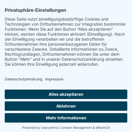
HAUPTBÜRO: LEIPZIG
Hohe Straße 11
04107 Leipzig
Tel.: +49 341 22 54 13 50
info@steinbeis-mediation.com
© 2026 Urheberrechte - Steinbeis Beratungszentrum für
Wirtschaftsmediation
Startseite
Impressum
Datenschutz
Bedingungen
Aus- und Weiterbildungsangebote
Anrufen
E-Mail
Anfahrt