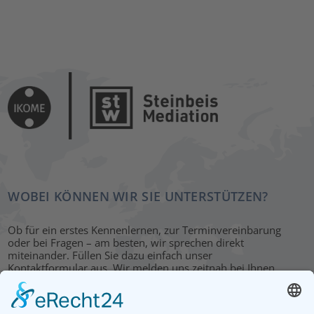
WOBEI KÖNNEN WIR SIE UNTERSTÜTZEN?
Ob für ein erstes Kennenlernen, zur Terminvereinbarung
oder bei Fragen – am besten, wir sprechen direkt
miteinander. Füllen Sie dazu einfach unser
Kontaktformular aus. Wir melden uns zeitnah bei Ihnen.
KONTAKT