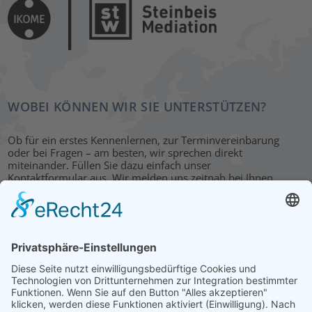
WOBEI KÖNNEN WIR SIE UNTERSTÜTZEN?
Ob für ein erstes Kennenlernen, zur Terminvereinbarung
oder bei Fragen – am besten, wir sprechen direkt
miteinander. Füllen Sie dazu einfach unser
Kontaktformular aus. Wir melden uns zeitnah bei Ihnen.
KONTAKT
HAUPTBÜRO: LEIPZIG