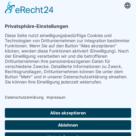
KONTAKT
HAUPTBÜRO: LEIPZIG
Hohe Straße 11
04107 Leipzig
Tel.: +49 341 22 54 13 50
info@steinbeis-mediation.com
© 2026 Urheberrechte - Steinbeis Beratungszentrum für
Wirtschaftsmediation
Startseite
Impressum
Datenschutz
Bedingungen
Aus- und Weiterbildungsangebote