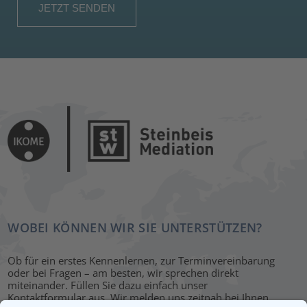
WOBEI KÖNNEN WIR SIE UNTERSTÜTZEN?
Ob für ein erstes Kennenlernen, zur Terminvereinbarung
oder bei Fragen – am besten, wir sprechen direkt
miteinander. Füllen Sie dazu einfach unser
Kontaktformular aus. Wir melden uns zeitnah bei Ihnen.