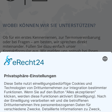
WOBEI KÖNNEN WIR SIE UNTERSTÜTZEN?
Ob für ein erstes Kennenlernen, zur Terminvereinbarung
oder bei Fragen – am besten, wir sprechen direkt
miteinander. Füllen Sie dazu einfach unser
Kontaktformular aus. Wir melden uns zeitnah bei Ihnen.
KONTAKT
HAUPTBÜRO: LEIPZIG
Hohe Straße 11
04107 Leipzig
Tel.: +49 341 22 54 13 50