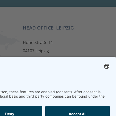
HEAD OFFICE: LEIPZIG
Hohe Straße 11
04107 Leipzig
ur
Tel.: +49 341 22 54 13 50
info@steinbeis-mediation.com