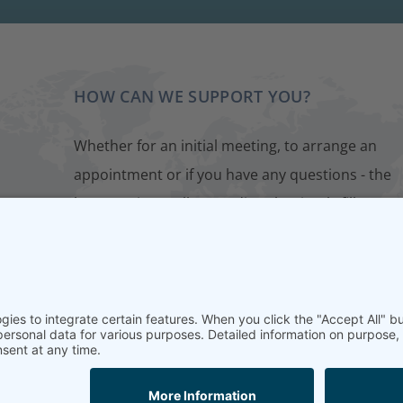
HOW CAN WE SUPPORT YOU?
Whether for an initial meeting, to arrange an
appointment or if you have any questions - the
best way is to talk to us directly. Simply fill out o
contact form. We will get back to you as soon as
possible.
CONTACT FORM