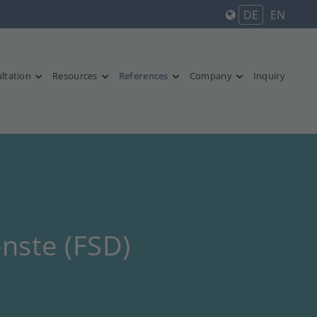
DE
EN
ltation
Resources
References
Company
Inquiry
enste (FSD)