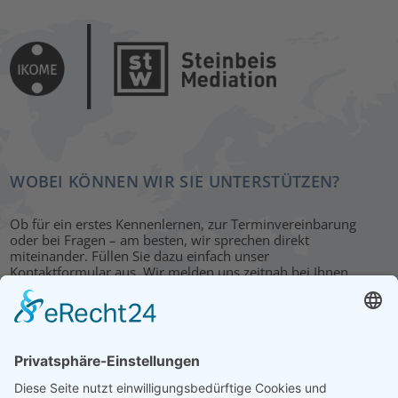
WOBEI KÖNNEN WIR SIE UNTERSTÜTZEN?
Ob für ein erstes Kennenlernen, zur Terminvereinbarung
oder bei Fragen – am besten, wir sprechen direkt
miteinander. Füllen Sie dazu einfach unser
Kontaktformular aus. Wir melden uns zeitnah bei Ihnen.
KONTAKT