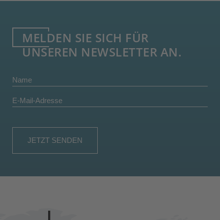
Mehr Informationen
MELDEN SIE SICH FÜR
UNSEREN NEWSLETTER AN.
Akzeptieren
powered by
Usercentrics Consent
Management Platform
&
eRecht24