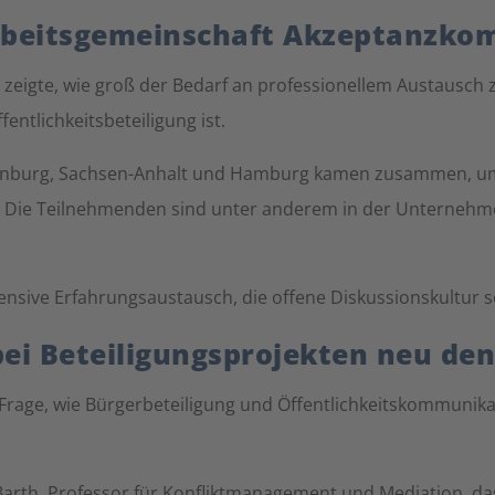
 Arbeitsgemeinschaft Akzeptanzk
ft zeigte, wie groß der Bedarf an professionellem Austaus
ntlichkeitsbeteiligung ist.
enburg, Sachsen-Anhalt und Hamburg kamen zusammen, um
 Die Teilnehmenden sind unter anderem in der Unternehme
nsive Erfahrungsaustausch, die offene Diskussionskultur s
i Beteiligungsprojekten neu de
 Frage, wie Bürgerbeteiligung und Öffentlichkeitskommunik
 Barth, Professor für Konfliktmanagement und Mediation, da