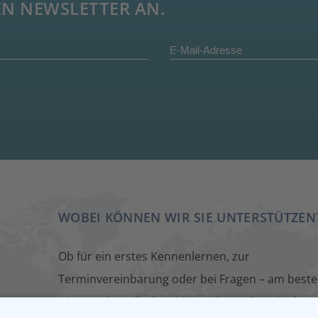
EN NEWSLETTER AN.
WOBEI KÖNNEN WIR SIE UNTERSTÜTZEN
Ob für ein erstes Kennenlernen, zur
Terminvereinbarung oder bei Fragen – am beste
wir sprechen direkt miteinander. Füllen Sie dazu