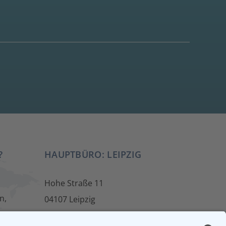
?
HAUPTBÜRO: LEIPZIG
Hohe Straße 11
n,
04107 Leipzig
Tel.: +49 341 22 54 13 50