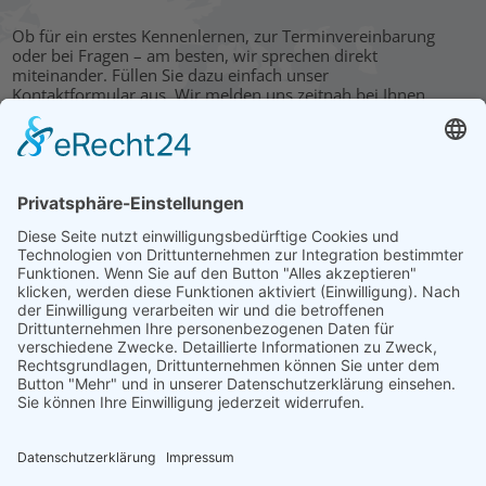
Ob für ein erstes Kennenlernen, zur Terminvereinbarung
oder bei Fragen – am besten, wir sprechen direkt
miteinander. Füllen Sie dazu einfach unser
Kontaktformular aus. Wir melden uns zeitnah bei Ihnen.
KONTAKT
HAUPTBÜRO: LEIPZIG
Hohe Straße 11
04107 Leipzig
Tel.: +49 341 22 54 13 50
info@steinbeis-mediation.com
© 2026 Urheberrechte - Steinbeis Beratungszentrum für