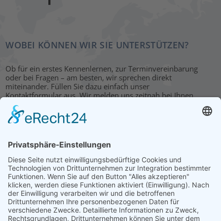
WOBEI KÖNNEN WIR SIE UNTERSTÜTZEN?
Ob für ein erstes Kennenlernen, zur Terminvereinbarung
oder bei Fragen – am besten, wir sprechen direkt
miteinander. Füllen Sie dazu einfach unser
Kontaktformular aus. Wir melden uns zeitnah bei Ihnen.
KONTAKT
HAUPTBÜRO: LEIPZIG
Hohe Straße 11
04107 Leipzig
Tel.: +49 341 22 54 13 50