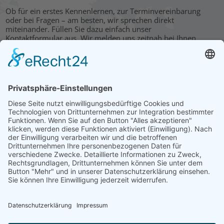
Ob für ein erstes Kennenlernen, zur Terminvereinbarung
oder bei Fragen – am besten, wir sprechen direkt
miteinander. Füllen Sie dazu einfach unser
Kontaktformular aus. Wir melden uns zeitnah bei Ihnen.
KONTAKT
HAUPTBÜRO: LEIPZIG
Hohe Straße 11
04107 Leipzig
Tel.: +49 341 22 54 13 50
info@steinbeis-mediation.com
© 2026 Urheberrechte - Steinbeis Beratungszentrum für
Wirtschaftsmediation