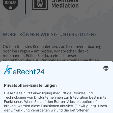
WOBEI KÖNNEN WIR SIE UNTERSTÜTZEN?
Ob für ein erstes Kennenlernen, zur Terminvereinbarung
oder bei Fragen – am besten, wir sprechen direkt
miteinander. Füllen Sie dazu einfach unser
Kontaktformular aus. Wir melden uns zeitnah bei Ihnen.
KONTAKT
HAUPTBÜRO: LEIPZIG
Hohe Straße 11