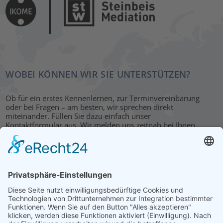
WOBEI KÖNNEN WIR SIE UNTERSTÜTZEN?
Ob für ein erstes Kennenlernen, zur Terminvereinbarung
oder bei Fragen – am besten, wir sprechen direkt
miteinander. Füllen Sie dazu einfach unser
Kontaktformular aus. Wir melden uns zeitnah bei Ihnen.
KONTAKT
HAUPTBÜRO: LEIPZIG
Hohe Straße 11