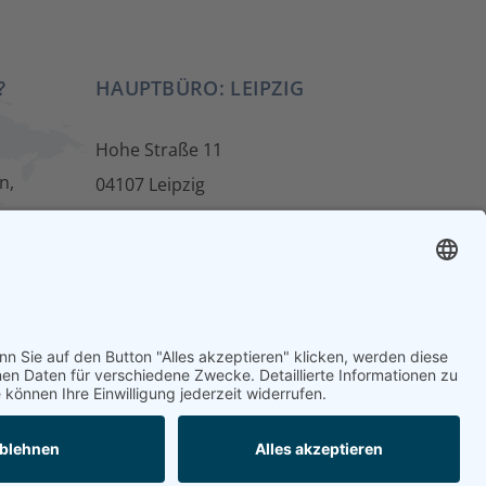
?
HAUPTBÜRO: LEIPZIG
Hohe Straße 11
n,
04107 Leipzig
Tel.: +49 341 22 54 13 50
info@steinbeis-mediation.com
en
Aus- und Weiterbildungsangebote