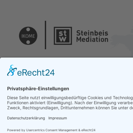
© 2026 Urheberrechte - Steinbeis Beratungszentrum für Wirts