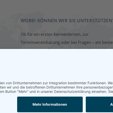
WOBEI KÖNNEN WIR SIE UNTERSTÜTZEN
Ob für ein erstes Kennenlernen, zur
Terminvereinbarung oder bei Fragen – am beste
wir sprechen direkt miteinander. Füllen Sie dazu
einfach unser Kontaktformular aus. Wir melden
uns zeitnah bei Ihnen.
KONTAKT
chaftsmediation
Startseite
Impressum
Datenschutz
Bedingung