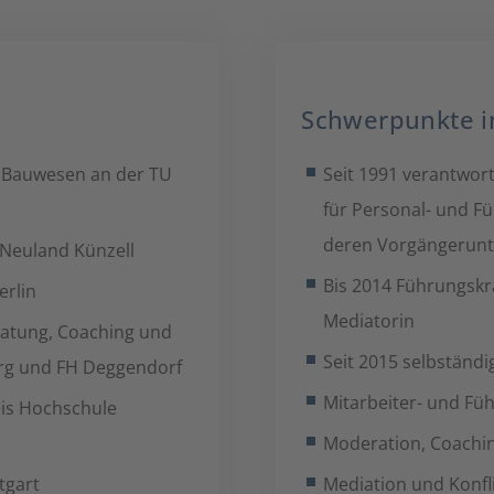
Schwerpunkte in
g Bauwesen an der TU
Seit 1991 verantwort
für Personal- und F
deren Vorgängerun
 Neuland Künzell
Bis 2014 Führungskr
rlin
Mediatorin
ratung, Coaching und
Seit 2015 selbständ
rg und FH Deggendorf
Mitarbeiter- und Fü
eis Hochschule
Moderation, Coachi
tgart
Mediation und Konfl