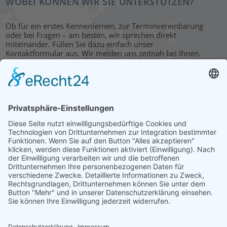
WOBEI KÖNNEN WIR SIE UNTERSTÜTZEN?
Ob für ein erstes Kennenlernen, zur Terminvereinbarung
oder bei Fragen – am besten, wir sprechen direkt
miteinander. Füllen Sie dazu einfach unser
Kontaktformular aus. Wir melden uns zeitnah bei Ihnen.
KONTAKT
HAUPTBÜRO: LEIPZIG
Hohe Straße 11
04107 Leipzig
Tel.: +49 341 22 54 13 50
info@steinbeis-mediation.com