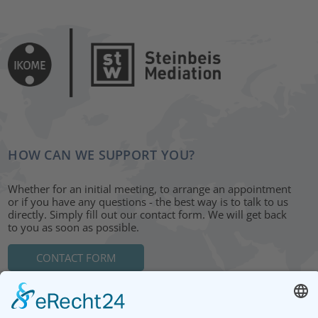
HOW CAN WE SUPPORT YOU?
Whether for an initial meeting, to arrange an appointment
or if you have any questions - the best way is to talk to us
directly. Simply fill out our contact form. We will get back
to you as soon as possible.
CONTACT FORM