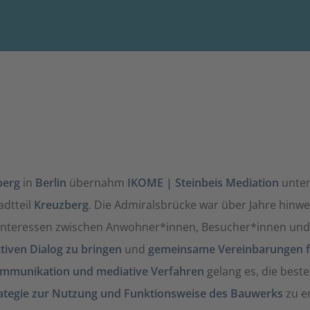
berg
in
Berlin
übernahm
IKOME | Steinbeis Mediation
unter
adtteil
Kreuzberg
. Die Admiralsbrücke war über Jahre hinwe
 Interessen zwischen Anwohner*innen, Besucher*innen und V
tiven Dialog zu bringen
und
gemeinsame Vereinbarungen fü
Kommunikation und mediative Verfahren
gelang es, die bes
tegie zur Nutzung und Funktionsweise des Bauwerks
zu er