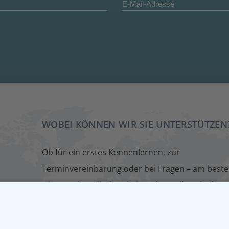
WOBEI KÖNNEN WIR SIE UNTERSTÜTZEN
Ob für ein erstes Kennenlernen, zur
Terminvereinbarung oder bei Fragen – am beste
wir sprechen direkt miteinander. Füllen Sie dazu
einfach unser Kontaktformular aus. Wir melden
uns zeitnah bei Ihnen.