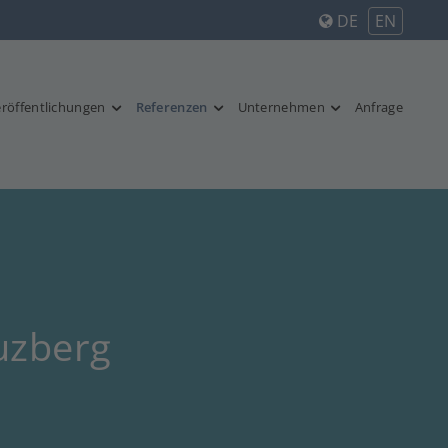
DE
EN
röffentlichungen
Referenzen
Unternehmen
Anfrage
uzberg