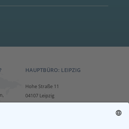
?
HAUPTBÜRO: LEIPZIG
Hohe Straße 11
n,
04107 Leipzig
Tel.: +49 341 22 54 13 50
info@steinbeis-mediation.com