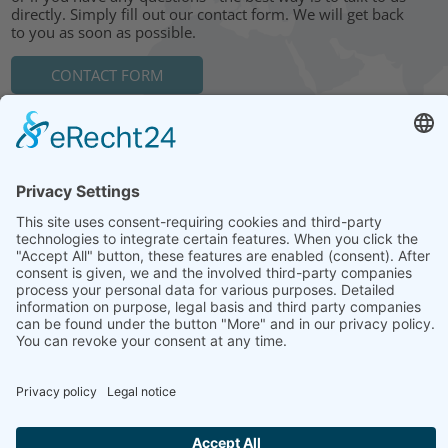
directly. Simply fill out our contact form. We will get back
to you as soon as possible.
CONTACT FORM
HEAD OFFICE: LEIPZIG
Hohe Straße 11
04107 Leipzig
Tel.: +49 341 22 54 13 50
info@steinbeis-mediation.com
© 2026 Copyrights - Steinbeis Advisory Center for Business
Mediation
Home
Imprint
Data protection
Conditions
Training and further education offers