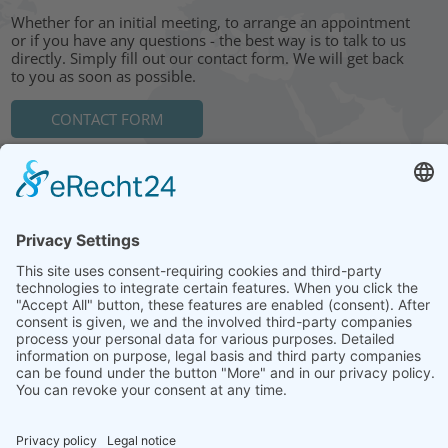
Whether for an initial meeting, to arrange an appointment
or if you have any questions - the best way is to talk to us
directly. Simply fill out our contact form. We will get back
to you as soon as possible.
CONTACT FORM
HEAD OFFICE: LEIPZIG
Hohe Straße 11
04107 Leipzig
Tel.: +49 341 22 54 13 50
info@steinbeis-mediation.com
© 2026 Copyrights - Steinbeis Advisory Center for Business
Mediation