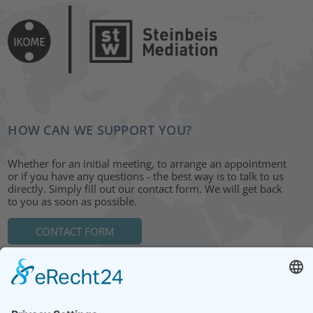
HOW CAN WE SUPPORT YOU?
Whether for an initial meeting, to arrange an appointment
or if you have any questions - the best way is to talk to us
directly. Simply fill out our contact form. We will get back
to you as soon as possible.
CONTACT FORM
HEAD OFFICE: LEIPZIG