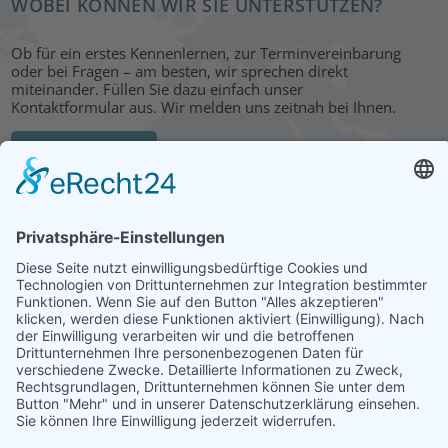
WOBEI KÖNNEN WIR SIE UNTERSTÜTZEN?
Ob für ein erstes Kennenlernen, zur Terminvereinbarung
oder bei Fragen – am besten, wir sprechen direkt
miteinander. Füllen Sie dazu einfach unser
Kontaktformular aus. Wir melden uns zeitnah bei Ihnen.
KONTAKT
HAUPTBÜRO: LEIPZIG
Hohe Straße 11
04107 Leipzig
Tel.: +49 341 22 54 13 50
info@steinbeis-mediation.com