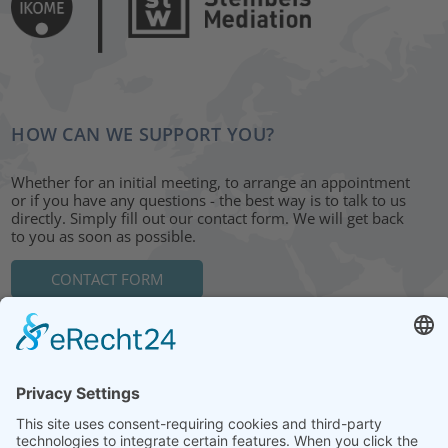
HOW CAN WE SUPPORT YOU?
Whether for an initial meeting, to arrange an appointment
or if you have any questions - the best way is to talk to us
directly. Simply fill out our contact form. We will get back
to you as soon as possible.
CONTACT FORM
HEAD OFFICE: LEIPZIG
Hohe Straße 11
04107 Leipzig