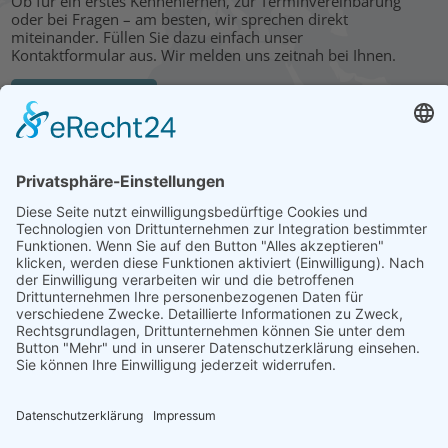
Ob für ein erstes Kennenlernen, zur Terminvereinbarung
oder bei Fragen – am besten, wir sprechen direkt
miteinander. Füllen Sie dazu einfach unser
Kontaktformular aus. Wir melden uns zeitnah bei Ihnen.
KONTAKT
HAUPTBÜRO: LEIPZIG
Hohe Straße 11
04107 Leipzig
Tel.: +49 341 22 54 13 50
info@steinbeis-mediation.com
© 2026 Urheberrechte - Steinbeis Beratungszentrum für
Wirtschaftsmediation
Startseite
Impressum
Datenschutz
Bedingungen