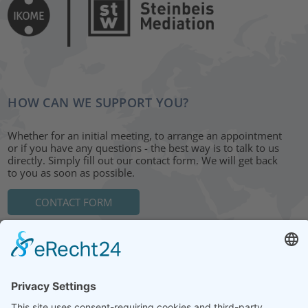
HOW CAN WE SUPPORT YOU?
Whether for an initial meeting, to arrange an appointment
or if you have any questions - the best way is to talk to us
directly. Simply fill out our contact form. We will get back
to you as soon as possible.
CONTACT FORM
HEAD OFFICE: LEIPZIG
Hohe Straße 11