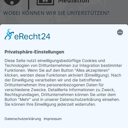
WOBEI KÖNNEN WIR SIE UNTERSTÜTZEN?
Ob für ein erstes Kennenlernen, zur Terminvereinbarung
oder bei Fragen – am besten, wir sprechen direkt
miteinander. Füllen Sie dazu einfach unser
Kontaktformular aus. Wir melden uns zeitnah bei Ihnen.
KONTAKT
HAUPTBÜRO: LEIPZIG
Hohe Straße 11
04107 Leipzig
Tel.: +49 341 22 54 13 50
info@steinbeis-mediation.com
© 2026 Urheberrechte - Steinbeis Beratungszentrum für
Wirtschaftsmediation