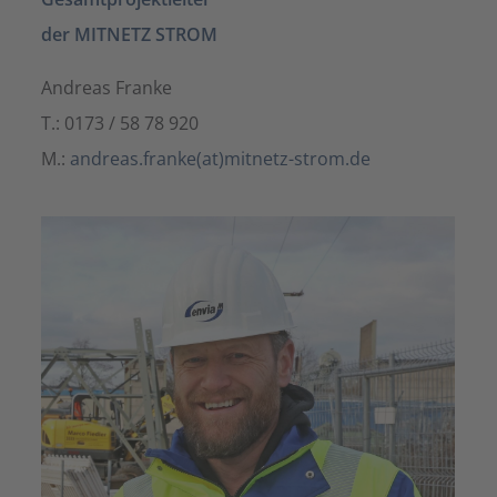
der MITNETZ STROM
Andreas Franke
T.: 0173 / 58 78 920
M.:
andreas.franke(at)mitnetz-strom.de