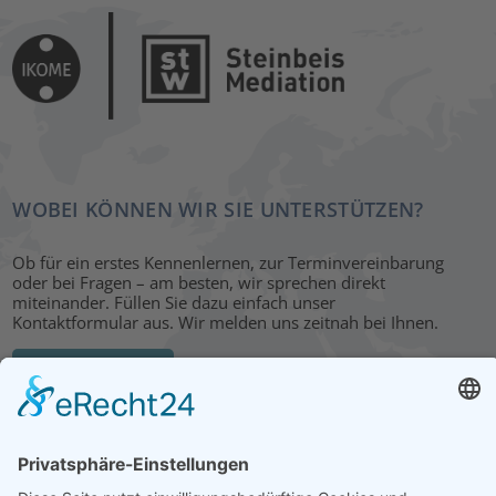
WOBEI KÖNNEN WIR SIE UNTERSTÜTZEN?
Ob für ein erstes Kennenlernen, zur Terminvereinbarung
oder bei Fragen – am besten, wir sprechen direkt
miteinander. Füllen Sie dazu einfach unser
Kontaktformular aus. Wir melden uns zeitnah bei Ihnen.
KONTAKT
HAUPTBÜRO: LEIPZIG