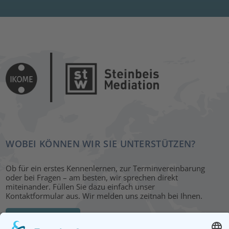
WOBEI KÖNNEN WIR SIE UNTERSTÜTZEN?
Ob für ein erstes Kennenlernen, zur Terminvereinbarung
oder bei Fragen – am besten, wir sprechen direkt
miteinander. Füllen Sie dazu einfach unser
Kontaktformular aus. Wir melden uns zeitnah bei Ihnen.
KONTAKT