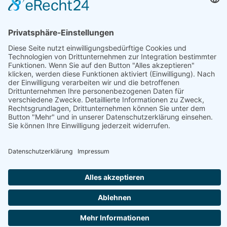
HAUPTBÜRO: LEIPZIG
Hohe Straße 11
04107 Leipzig
Tel.: +49 341 22 54 13 50
info@steinbeis-mediation.com
© 2026 Urheberrechte - Steinbeis Beratungszentrum für
Wirtschaftsmediation
Startseite
Impressum
Datenschutz
Bedingungen
Aus- und Weiterbildungsangebote